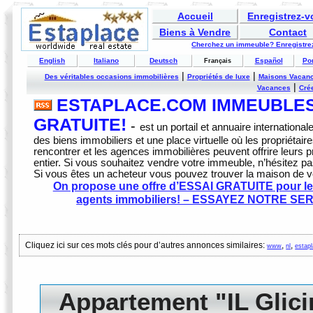
Accueil
Enregistrez-
Biens à Vendre
Contact
Cherchez un immeuble? Enregistrez
English
Italiano
Deutsch
Español
Po
Français
|
|
Des véritables occasions immobilières
Propriétés de luxe
Maisons Vacan
|
Vacances
Crée
ESTAPLACE.COM IMMEUBLES 
GRATUITE!
-
est un portail et annuaire internationale
des biens immobiliers et une place virtuelle où les propriétai
rencontrer et les agences immobilières peuvent offrire leurs
entier. Si vous souhaitez vendre votre immeuble, n’hésitez pa
Si vous êtes un acheteur vous pouvez trouver la maison de 
On propose une offre d’ESSAI GRATUITE pour les
agents immobiliers! – ESSAYEZ NOTRE S
Cliquez ici sur ces mots clés pour d’autres annonces similaires:
,
,
www
nl
estap
Appartement "IL Glici