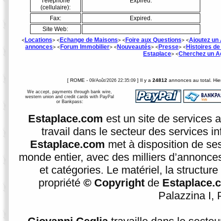
Téléphone
Expired.
(cellulaire):
Fax:
Expired.
Site Web:
Locations
Echange de Maisons
Foire aux Questions
Ajoutez un 
<
> <
> <
> <
annonces
Forum Immobilier
Nouveautés
Presse
Histoires d
> <
> <
> <
> <
Estaplace
Cherchez un A
> <
[ ROME -
] Il y a
24812
annonces au total. Hier
09/Août/2026 22:35:09
We accept, payments through bank wire,
western union and credit cards with PayPal
or Bankpass:
Estaplace.com
est un site de services 
travail dans le secteur des services i
Estaplace.com
met à disposition de se
monde entier, avec des milliers d’annonces
et catégories. Le matériel, la structur
propriété
© Copyright
de
Estaplace.
Palazzina I, P