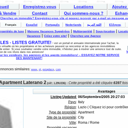
cueil
Enregistrez-vous
Locations
Ajoutez
à Vendre
Contact
Qui sommes-nous ?
Echan
Cherchez un immeuble? Enregistrez-vous vite et pouvez recevoir par e-mail un message av
Español
Português
Nederlands
اللغة العربية
Ελληνας
Français
|
|
|
|
ropriétés de luxe
Maisons Vacances Suggérées
Multipropriété
Sous-location
Locati
|
|
Vacances
Créez votre site!
Cherchez une Agence
ES - LISTES GRATUITE!
-
est un portail et annuaire internationale pour l’achat, la
e virtuelle où les propriétaires et les acheteurs peuvent se rencontrer et les agences immobilières
de entier. Si vous souhaitez vendre votre immeuble, n’hésitez pas à insérer une annonce tout de suite.
V
son de vos rêves dans nos annonces!
ur les vendeurs, les agences et les agents immobiliers! – ESSAYEZ NOTRE SERVICE
DES MAINTENANT!
 annonces similaires:
,
,
,
www
nl
estaplace
com
Apartment Laterano 2
-
Cette propriété a été cliquée
6397
fois
(
réf:
: L29U236)
Avantages
Listing Updated
:
06/Septembre/2005 20:27:03
Pays
:
Italy
Région
:
Lazio ( Cliquez ici pour contrôle
Type de propriété
:
Apartment
Site de la propriété
:
City
Ville
:
Roma / Rome
Propriété vacances