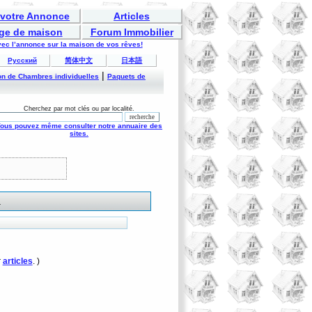
 votre Annonce
Articles
ge de maison
Forum Immobilier
ec l’annonce sur la maison de vos rêves!
Русский
简体中文
日本語
|
on de Chambres individuelles
Paquets de
Cherchez par mot clés ou par localité.
ous pouvez même consulter notre annuaire des
sites.
.
r
articles
. )