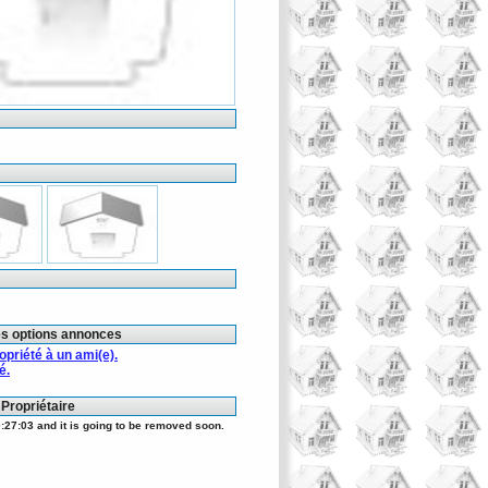
es options annonces
riété à un ami(e).
é.
 Propriétaire
:27:03 and it is going to be removed soon.