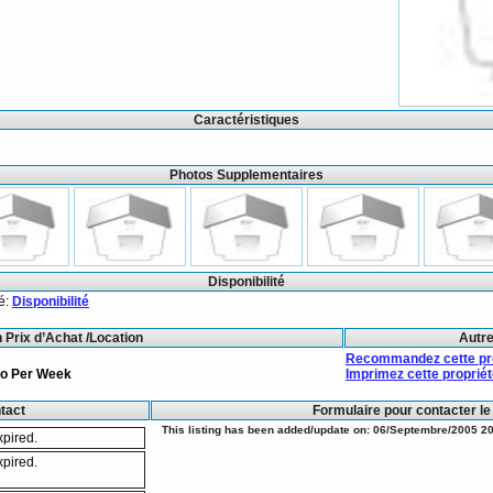
Caractéristiques
Photos Supplementaires
Disponibilité
té:
Disponibilité
 Prix d’Achat /Location
Autr
Recommandez cette prop
ro
Per Week
Imprimez cette propriét
ntact
Formulaire pour contacter le
This listing has been added/update on: 06/Septembre/2005 20
xpired.
xpired.