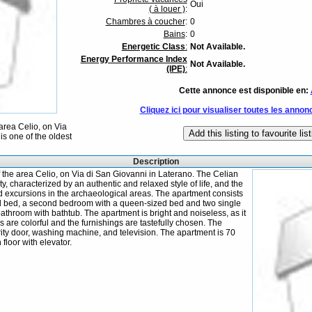
Oui
( à louer )
:
Chambres à coucher
:
0
Bains
:
0
Energetic Class
:
Not Available.
Energy Performance Index
Not Available.
(IPE)
:
Cette annonce est disponible en:
Cliquez ici pour visualiser toutes les annon
 area Celio, on Via
is one of the oldest
Description
of the area Celio, on Via di San Giovanni in Laterano. The Celian
city, characterized by an authentic and relaxed style of life, and the
nd excursions in the archaeological areas. The apartment consists
d bed, a second bedroom with a queen-sized bed and two single
bathroom with bathtub. The apartment is bright and noiseless, as it
s are colorful and the furnishings are tastefully chosen. The
ty door, washing machine, and television. The apartment is 70
 floor with elevator.