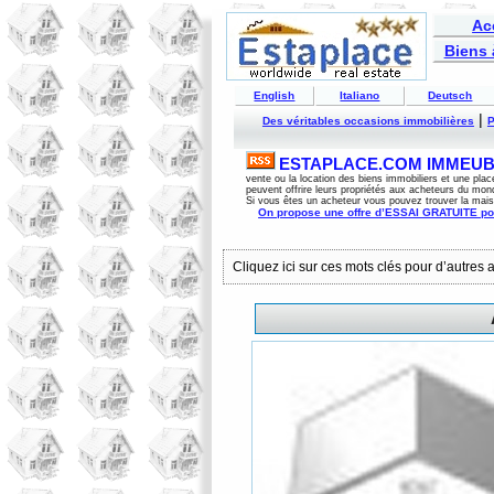
Ac
Biens 
English
Italiano
Deutsch
|
Des véritables occasions immobilières
P
ESTAPLACE.COM IMMEUBL
vente ou la location des biens immobiliers et une plac
peuvent offrire leurs propriétés aux acheteurs du mon
Si vous êtes un acheteur vous pouvez trouver la mai
On propose une offre d’ESSAI GRATUITE po
Cliquez ici sur ces mots clés pour d’autres