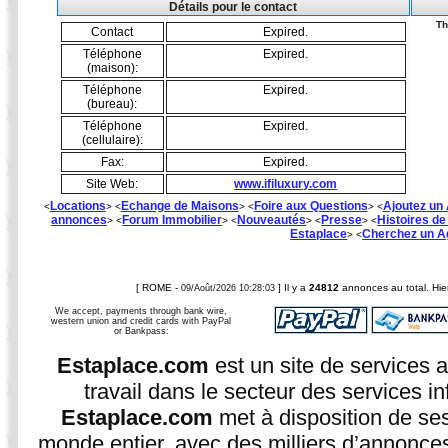
Détails pour le contact
Th
Contact
Expired.
Téléphone
Expired.
(maison):
Téléphone
Expired.
(bureau):
Téléphone
Expired.
(cellulaire):
Fax:
Expired.
Site Web:
www.ifiluxury.com
Locations
Echange de Maisons
Foire aux Questions
Ajoutez un 
<
> <
> <
> <
annonces
Forum Immobilier
Nouveautés
Presse
Histoires d
> <
> <
> <
> <
Estaplace
Cherchez un A
> <
[ ROME -
] Il y a
24812
annonces au total. Hier
09/Août/2026 10:28:03
We accept, payments through bank wire,
western union and credit cards with PayPal
or Bankpass:
Estaplace.com
est un site de services 
travail dans le secteur des services i
Estaplace.com
met à disposition de se
monde entier, avec des milliers d’annonces