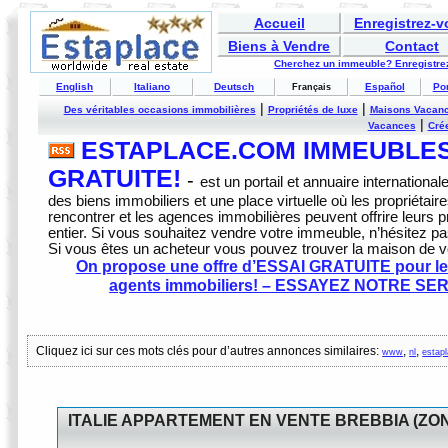
Accueil
Enregistrez-
Biens à Vendre
Contact
Cherchez un immeuble? Enregistrez
English
Italiano
Deutsch
Español
Po
Français
|
|
Des véritables occasions immobilières
Propriétés de luxe
Maisons Vacan
|
Vacances
Crée
ESTAPLACE.COM IMMEUBLES 
GRATUITE!
-
est un portail et annuaire internationale
des biens immobiliers et une place virtuelle où les propriétai
rencontrer et les agences immobilières peuvent offrire leurs
entier. Si vous souhaitez vendre votre immeuble, n’hésitez pa
Si vous êtes un acheteur vous pouvez trouver la maison de 
On propose une offre d’ESSAI GRATUITE pour les
agents immobiliers! – ESSAYEZ NOTRE S
Cliquez ici sur ces mots clés pour d’autres annonces similaires:
,
,
www
nl
estap
ITALIE APPARTEMENT EN VENTE BREBBIA (ZO