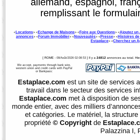
allemand, espagnol, fran
remplissant le formulai
Locations
Echange de Maisons
Foire aux Questions
Ajoutez un 
<
> <
> <
> <
annonces
Forum Immobilier
Nouveautés
Presse
Histoires d
> <
> <
> <
> <
Estaplace
Cherchez un A
> <
[ ROME -
] Il y a
24812
annonces au total. Hier
09/Août/2026 02:08:53
We accept, payments through bank wire,
western union and credit cards with PayPal
or Bankpass:
Estaplace.com
est un site de services 
travail dans le secteur des services i
Estaplace.com
met à disposition de se
monde entier, avec des milliers d’annonces
et catégories. Le matériel, la structur
propriété
© Copyright
de
Estaplace.
Palazzina I, P