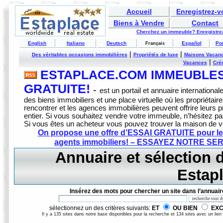
Accueil
Enregistrez-
Biens à Vendre
Contact
Cherchez un immeuble? Enregistrez
English
Italiano
Deutsch
Español
Po
Français
|
|
Des véritables occasions immobilières
Propriétés de luxe
Maisons Vacan
|
Vacances
Crée
ESTAPLACE.COM IMMEUBLES 
GRATUITE!
-
est un portail et annuaire internationale
des biens immobiliers et une place virtuelle où les propriétai
rencontrer et les agences immobilières peuvent offrire leurs
entier. Si vous souhaitez vendre votre immeuble, n’hésitez pa
Si vous êtes un acheteur vous pouvez trouver la maison de 
On propose une offre d’ESSAI GRATUITE pour les
agents immobiliers! – ESSAYEZ NOTRE S
Annuaire et sélection d
Estap
Insérez des mots pour chercher un site dans l’annuair
sélectionnez un des critères suivants:
ET
OU BIEN
EX
Il y a 135 sites dans notre base disponibles pour la recherche et 134 sites avec un lien 