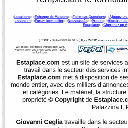
Locations
Echange de Maisons
Foire aux Questions
Ajoutez un 
<
> <
> <
> <
annonces
Forum Immobilier
Nouveautés
Presse
Histoires d
> <
> <
> <
> <
Estaplace
Cherchez un A
> <
[ ROME -
] Il y a
24812
annonces au total. Hier
09/Août/2026 02:08:54
We accept, payments through bank wire,
western union and credit cards with PayPal
or Bankpass:
Estaplace.com
est un site de services 
travail dans le secteur des services i
Estaplace.com
met à disposition de se
monde entier, avec des milliers d’annonces
et catégories. Le matériel, la structur
propriété
© Copyright
de
Estaplace.
Palazzina I, P
Giovanni Ceglia
travaille dans le secte