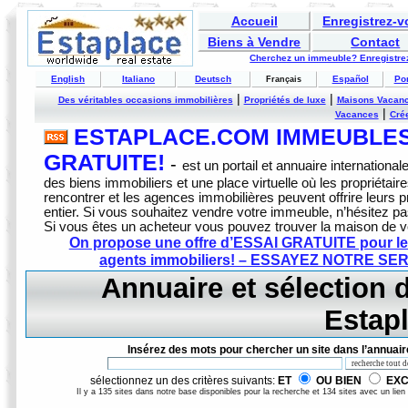
Accueil
Enregistrez-
Biens à Vendre
Contact
Cherchez un immeuble? Enregistrez
English
Italiano
Deutsch
Español
Po
Français
|
|
Des véritables occasions immobilières
Propriétés de luxe
Maisons Vacan
|
Vacances
Crée
ESTAPLACE.COM IMMEUBLES 
GRATUITE!
-
est un portail et annuaire internationale
des biens immobiliers et une place virtuelle où les propriétai
rencontrer et les agences immobilières peuvent offrire leurs
entier. Si vous souhaitez vendre votre immeuble, n’hésitez pa
Si vous êtes un acheteur vous pouvez trouver la maison de 
On propose une offre d’ESSAI GRATUITE pour les
agents immobiliers! – ESSAYEZ NOTRE S
Annuaire et sélection d
Estap
Insérez des mots pour chercher un site dans l’annuair
sélectionnez un des critères suivants:
ET
OU BIEN
EX
Il y a 135 sites dans notre base disponibles pour la recherche et 134 sites avec un lien 