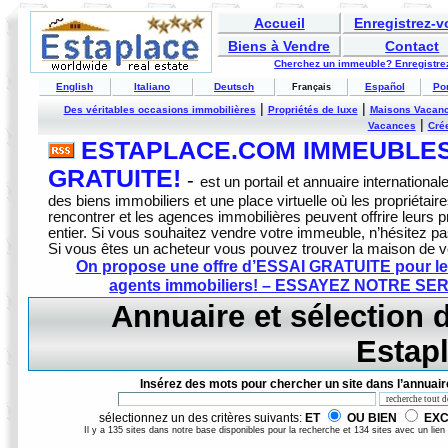
Accueil
Enregistrez-
Biens à Vendre
Contact
Cherchez un immeuble? Enregistrez
English
Italiano
Deutsch
Español
Po
Français
|
|
Des véritables occasions immobilières
Propriétés de luxe
Maisons Vacan
|
Vacances
Crée
ESTAPLACE.COM IMMEUBLES 
GRATUITE!
-
est un portail et annuaire internationale
des biens immobiliers et une place virtuelle où les propriétai
rencontrer et les agences immobilières peuvent offrire leurs
entier. Si vous souhaitez vendre votre immeuble, n’hésitez pa
Si vous êtes un acheteur vous pouvez trouver la maison de 
On propose une offre d’ESSAI GRATUITE pour les
agents immobiliers! – ESSAYEZ NOTRE S
Annuaire et sélection d
Estap
Insérez des mots pour chercher un site dans l’annuair
sélectionnez un des critères suivants:
ET
OU BIEN
EX
Il y a 135 sites dans notre base disponibles pour la recherche et 134 sites avec un lien 