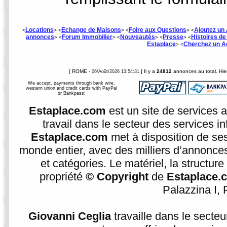
Locations
Echange de Maisons
Foire aux Questions
Ajoutez un 
<
> <
> <
> <
annonces
Forum Immobilier
Nouveautés
Presse
Histoires d
> <
> <
> <
> <
Estaplace
Cherchez un A
> <
[ ROME -
] Il y a
24812
annonces au total. Hier
06/Août/2026 13:54:31
We accept, payments through bank wire,
western union and credit cards with PayPal
or Bankpass:
Estaplace.com
est un site de services 
travail dans le secteur des services i
Estaplace.com
met à disposition de se
monde entier, avec des milliers d’annonces
et catégories. Le matériel, la structur
propriété
© Copyright
de
Estaplace.
Palazzina I, P
Giovanni Ceglia
travaille dans le secte